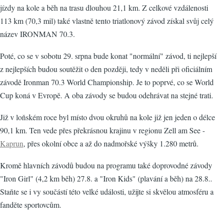
jízdy na kole a běh na trasu dlouhou 21,1 km. Z celkové vzdálenosti
113 km (70,3 mil) také vlastně tento triatlonový závod získal svůj celý
název IRONMAN 70.3.
Poté, co se v sobotu 29. srpna bude konat "normální" závod, ti nejlepší
z nejlepších budou soutěžit o den později, tedy v neděli při oficiálním
závodě Ironman 70.3 World Championship. Je to poprvé, co se World
Cup koná v Evropě. A oba závody se budou odehrávat na stejné trati.
Již v loňském roce byl místo dvou okruhů na kole již jen jeden o délce
90,1 km. Ten vede přes překrásnou krajinu v regionu Zell am See -
Kaprun
, přes okolní obce a až do nadmořské výšky 1.280 metrů.
Kromě hlavních závodů budou na programu také doprovodné závody
"Iron Girl" (4,2 km běh) 27.8. a "Iron Kids" (plavání a běh) na 28.8..
Staňte se i vy součástí této velké události, užijte si skvělou atmosféru a
fanděte sportovcům.