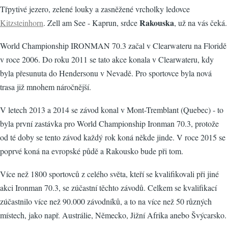
Třpytivé jezero, zelené louky a zasněžené vrcholky ledovce
Rakouska
Kitzsteinhorn
. Zell am See - Kaprun, srdce
, už na vás čeká.
World Championship IRONMAN 70.3 začal v Clearwateru na Floridě
v roce 2006. Do roku 2011 se tato akce konala v Clearwateru, kdy
byla přesunuta do Hendersonu v Nevadě. Pro sportovce byla nová
trasa již mnohem náročnější.
V letech 2013 a 2014 se závod konal v Mont-Tremblant (Quebec) - to
byla první zastávka pro World Championship Ironman 70.3, protože
od té doby se tento závod každý rok koná někde jinde. V roce 2015 se
poprvé koná na evropské půdě a Rakousko bude při tom.
Více než 1800 sportovců z celého světa, kteří se kvalifikovali při jiné
akci Ironman 70.3, se zúčastní těchto závodů. Celkem se kvalifikací
zúčastnilo více než 90.000 závodníků, a to na více než 50 různých
místech, jako např. Austrálie, Německo, Jižní Afrika anebo Švýcarsko.