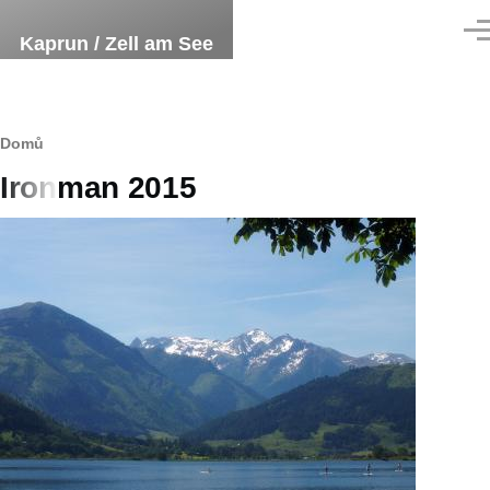
Přejít k hlavnímu obsahu
Men
Kaprun / Zell am See
Drobečková
Domů
Ironman 2015
navigace