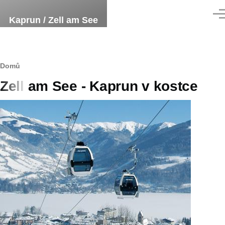
Přejít k hlavnímu obsahu
Men
Kaprun / Zell am See
Drobečková
Domů
Zell am See - Kaprun v kostce
navigace