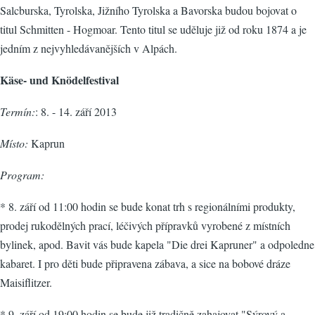
Salcburska, Tyrolska, Jižního Tyrolska a Bavorska budou bojovat o
titul Schmitten - Hogmoar. Tento titul se uděluje již od roku 1874 a je
jedním z nejvyhledávanějších v Alpách.
Käse- und Knödelfestival
Termín:
: 8. - 14. září 2013
Místo:
Kaprun
Program:
* 8. září od 11:00 hodin se bude konat trh s regionálními produkty,
prodej rukodělných prací, léčivých přípravků vyrobené z místních
bylinek, apod. Bavit vás bude kapela "Die drei Kapruner" a odpoledne
kabaret. I pro děti bude připravena zábava, a sice na bobové dráze
Maisiflitzer.
* 9. září od 19:00 hodin se bude již tradičně zahajovat "Sýrový a