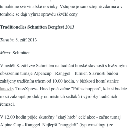
tu nabídne své vinařské novinky. Vstupné je samozřejmě zdarma a v
tombole se dají vyhrát opravdu skvělé ceny.
Traditionelles Schmitten Bergfest 2013
Termín:
8. září 2013
Místo:
Schmitten
V neděli 8. září zve Schmitten na tradiční horské slavnosti s hvězdným
obsazením turnaje Alpencup - Ranggel - Turnier. Slavnosti budou
zahájeny tradičním trhem od 10.00 hodin, v blízkosti horní stanice
lanovky
TrassXpress. Hned poté začne "Frühschoppen", kde si budete
moci zakoupit produkty od místních sedláků i výrobky tradičních
řemesel.
V 12.00 hodin přijde skutečný "zlatý hřeb" celé akce - začne turnaj
Alpine Cup - Ranggel. Nejlepší "ranggleři" (typ wrestlingu) ze