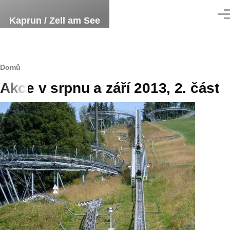
Přejít k hlavnímu obsahu
Men
Kaprun / Zell am See
Drobečková
Domů
Akce v srpnu a září 2013, 2. část
navigace