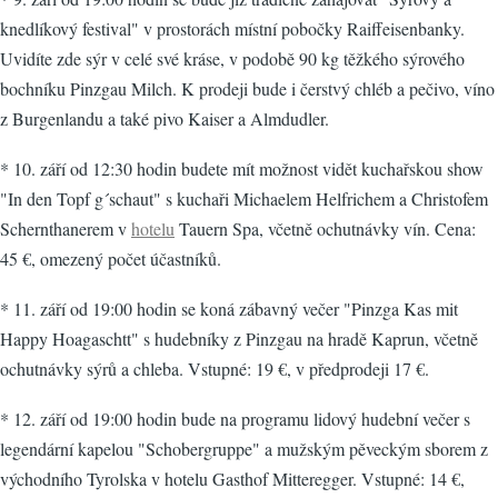
knedlíkový festival" v prostorách místní pobočky Raiffeisenbanky.
Uvidíte zde sýr v celé své kráse, v podobě 90 kg těžkého sýrového
bochníku Pinzgau Milch. K prodeji bude i čerstvý chléb a pečivo, víno
z Burgenlandu a také pivo Kaiser a Almdudler.
* 10. září od 12:30 hodin budete mít možnost vidět kuchařskou show
"In den Topf g´schaut" s kuchaři Michaelem Helfrichem a Christofem
Schernthanerem v
hotelu
Tauern Spa, včetně ochutnávky vín. Cena:
45 €, omezený počet účastníků.
* 11. září od 19:00 hodin se koná zábavný večer "Pinzga Kas mit
Happy Hoagaschtt" s hudebníky z Pinzgau na hradě Kaprun, včetně
ochutnávky sýrů a chleba. Vstupné: 19 €, v předprodeji 17 €.
* 12. září od 19:00 hodin bude na programu lidový hudební večer s
legendární kapelou "Schobergruppe" a mužským pěveckým sborem z
východního Tyrolska v hotelu Gasthof Mitteregger. Vstupné: 14 €,