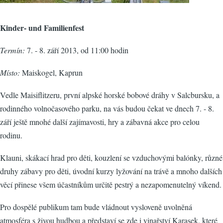
Kinder- und Familienfest
Termín:
7. - 8. září 2013, od 11:00 hodin
Místo:
Maiskogel, Kaprun
Vedle Maisiflitzeru, první alpské horské bobové dráhy v Salcbursku, a
rodinného volnočasového parku, na vás budou čekat ve dnech 7. - 8.
září ještě mnohé další zajímavosti, hry a zábavná akce pro celou
rodinu.
Klauni, skákací hrad pro děti, kouzlení se vzduchovými balónky, různé
druhy zábavy pro děti, úvodní kurzy lyžování na trávě a mnoho dalších
věcí přinese všem účastníkům určitě pestrý a nezapomenutelný víkend.
Pro dospělé publikum tam bude vládnout vysloveně uvolněná
atmosféra s živou hudbou a představí se zde i vinařství Karasek, které